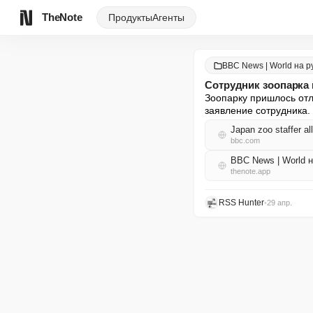
TheNote
Продукты
Агенты
BBC News | World на р
Сотрудник зоопарка
Зоопарку пришлось отл
заявление сотрудника.
Japan zoo staffer al
bbc.com
BBC News | World 
thenote.app
RSS Hunter
•
29 апр.