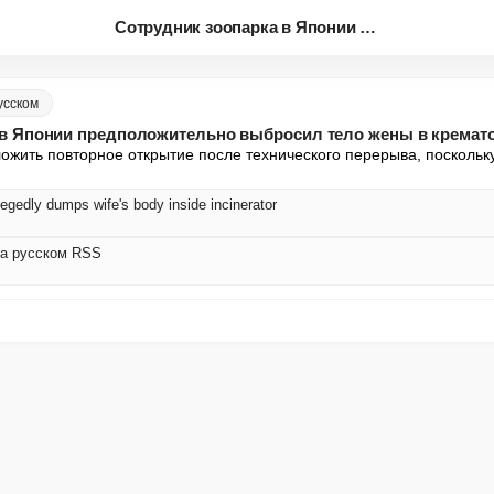
Сотрудник зоопарка в Японии пр...
усском
 в Японии предположительно выбросил тело жены в кремат
ожить повторное открытие после технического перерыва, поскольку
legedly dumps wife's body inside incinerator
на русском RSS