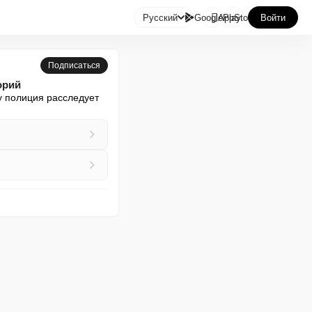

Русский
GooglePlay
AppStore
Войти
Подписаться
орий
 полиция расследует 