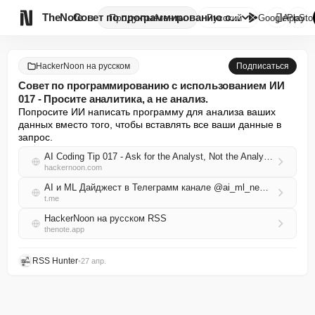

TheNote
Совет по программированию с ис...
Продукты
Агенты
Русский
GooglePlay
AppSto
HackerNoon на русском
Подписаться
Совет по программированию с использованием ИИ
017 - Просите аналитика, а не анализ.
Попросите ИИ написать программу для анализа ваших 
данных вместо того, чтобы вставлять все ваши данные в 
запрос.
AI Coding Tip 017 - Ask for the Analyst, Not the Analysis
hackernoon.com
AI и ML Дайджест в Телеграмм канале @ai_ml_news_ru
t.me
HackerNoon на русском RSS
thenote.app
RSS Hunter
•
27 апр.