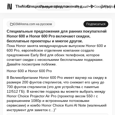

TheNote
Специальные предложения для ра...
Продукты
Агенты
Русский
GooglePlay
AppSto
GSMArena.com на русском
Подписаться
Специальные предложения для ранних покупателей
Honor 600 и Honor 600 Pro включают скидки,
бесплатные проекторы и многое другое.
Пока Honor занята международным выпуском Honor 600 и 
600 Pro, европейское отделение компании создало 
предложение Early Bird для обоих телефонов, которое 
сочетает скидки с несколькими бесплатными подарками. 
Давайте посмотрим поближе.
Honor 600 и Honor 600 Pro
В Великобритании Honor 600 Pro имеет ваучер на скидку в 
размере 200 фунтов стерлингов, что снижает его цену до 
700 фунтов стерлингов (это для устройства с памятью 
12/512 ГБ). В качестве подарка вы можете выбрать между 
Honor Choice Projector Air Pro (проектор весом 550 г с 
разрешением 1080p и встроенными потоковыми 
сервисами) и комбо Honor Choice Kumi AI Note (маленький 
инструмент для заметок с...)"