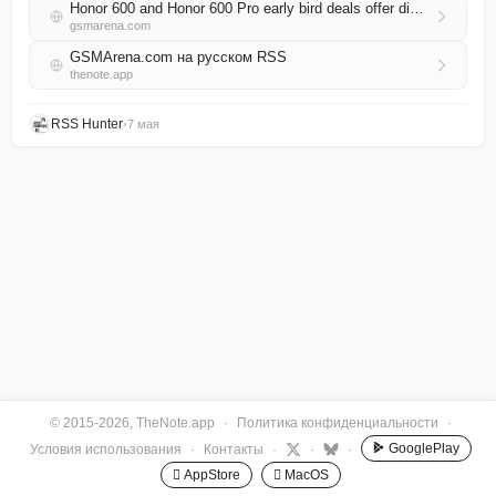
Honor 600 and Honor 600 Pro early bird deals offer discounts, free projectors and more
gsmarena.com
GSMArena.com на русском RSS
thenote.app
RSS Hunter
•
7 мая
© 2015-2026, TheNote.app
·
Политика конфиденциальности
·
GooglePlay
Условия использования
·
Контакты
·
·
·
 AppStore
 MacOS