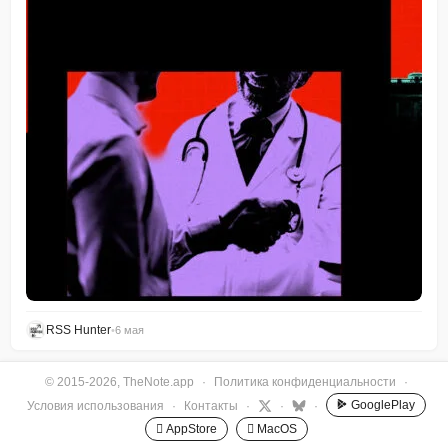
RSS Hunter
•
6 мая
© 2015-2026, TheNote.app
·
Политика конфиденциальности
·
GooglePlay
Условия использования
·
Контакты
·
·
·
 AppStore
 MacOS