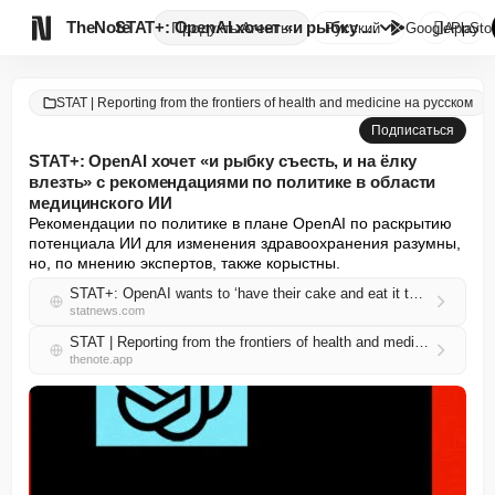

TheNote
STAT+: OpenAI хочет «и рыбку с...
Продукты
Агенты
Русский
GooglePlay
AppSto
STAT | Reporting from the frontiers of health and medicine на русском
Подписаться
STAT+: OpenAI хочет «и рыбку съесть, и на ёлку
влезть» с рекомендациями по политике в области
медицинского ИИ
Рекомендации по политике в плане OpenAI по раскрытию 
потенциала ИИ для изменения здравоохранения разумны, 
но, по мнению экспертов, также корыстны.
STAT+: OpenAI wants to ‘have their cake and eat it too’ with health AI policy recommendations
statnews.com
STAT | Reporting from the frontiers of health and medicine на русском RSS
thenote.app