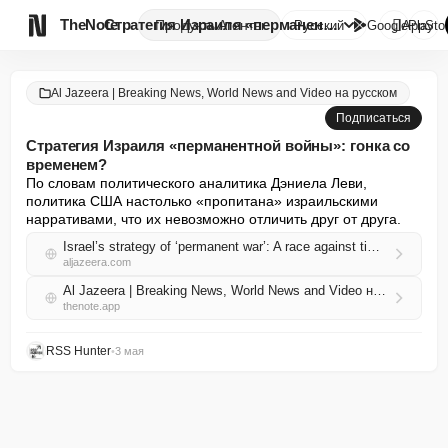

TheNote
Стратегия Израиля «перманентно...
Продукты
Агенты
Русский
GooglePlay
AppSto
Al Jazeera | Breaking News, World News and Video на русском
Подписаться
Стратегия Израиля «перманентной войны»: гонка со
временем?
По словам политического аналитика Дэниела Леви, 
политика США настолько «пропитана» израильскими 
нарративами, что их невозможно отличить друг от друга.
Israel’s strategy of ‘permanent war’: A race against time?
aljazeera.com
Al Jazeera | Breaking News, World News and Video на русском RSS
thenote.app
RSS Hunter
•
3 мая