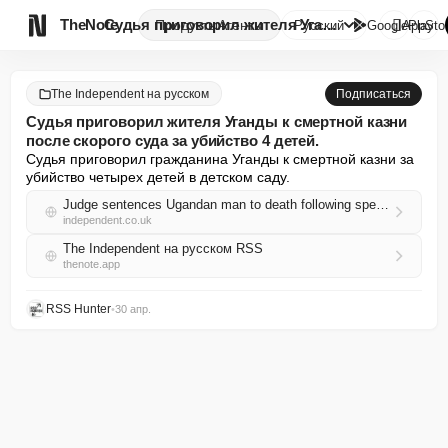

TheNote
Судья приговорил жителя Уганды...
Продукты
Агенты
Русский
GooglePlay
AppSto
The Independent на русском
Подписаться
Судья приговорил жителя Уганды к смертной казни
после скорого суда за убийство 4 детей.
Судья приговорил гражданина Уганды к смертной казни за 
убийство четырех детей в детском саду.
Judge sentences Ugandan man to death following speedy trial for killing 4 children
independent.co.uk
The Independent на русском RSS
thenote.app
RSS Hunter
•
30 апр.