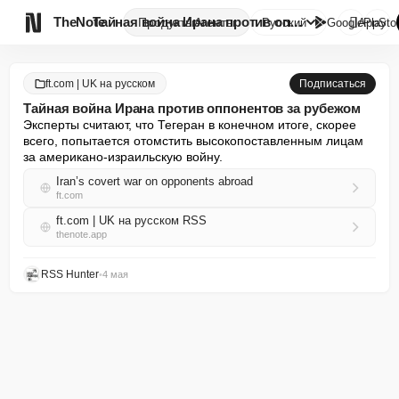

TheNote
Тайная война Ирана против оппо...
Продукты
Агенты
Русский
GooglePlay
AppSto
ft.com | UK на русском
Подписаться
Тайная война Ирана против оппонентов за рубежом
Эксперты считают, что Тегеран в конечном итоге, скорее 
всего, попытается отомстить высокопоставленным лицам 
за американо-израильскую войну.
Iran’s covert war on opponents abroad
ft.com
ft.com | UK на русском RSS
thenote.app
RSS Hunter
•
4 мая