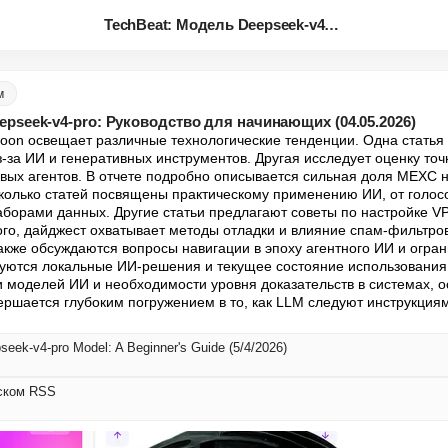
TechBeat: Модель Deepseek-v4-p...
м
epseek-v4-pro: Руководство для начинающих (04.05.2026)
oon освещает различные технологические тенденции. Одна статья 
-за ИИ и генеративных инструментов. Другая исследует оценку точ
совых агентов. В отчете подробно описывается сильная доля MEXC н
колько статей посвящены практическому применению ИИ, от голос
аборами данных. Другие статьи предлагают советы по настройке VP
того, дайджест охватывает методы отладки и влияние спам-фильтров
кже обсуждаются вопросы навигации в эпоху агентного ИИ и ограни
уются локальные ИИ-решения и текущее состояние использования 
моделей ИИ и необходимости уровня доказательств в системах, о
ершается глубоким погружением в то, как LLM следуют инструкциям
eek-v4-pro Model: A Beginner's Guide (5/4/2026)
сском RSS