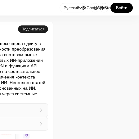

Русский
GooglePlay
AppStore
Войти
Подписаться
посвящена сдвигу в 
ности преобразования 
а спотовом рынке 
овых ИИ-приложений 
N и функциям API 
 на состязательное 
чения контекста 
ИИ. Несколько статей 
снованных на ИИ. 
 через системные 