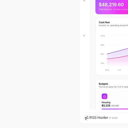
RSS Hunter
•
4 мая