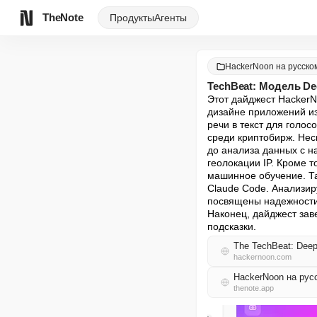
TheNote
Продукты
Агенты
HackerNoon на русско
TechBeat: Модель De
Этот дайджест HackerN
дизайне приложений из
речи в текст для голо
среди криптобирж. Нес
до анализа данных с н
геолокации IP. Кроме 
машинное обучение. Та
Claude Code. Анализир
посвящены надежности 
Наконец, дайджест зав
подсказки.
The TechBeat: Deeps
hackernoon.com
HackerNoon на ру
thenote.app