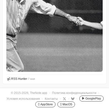
RSS Hunter
•
7 мая
© 2015-2026, TheNote.app
·
Политика конфиденциальности
·
GooglePlay
Условия использования
·
Контакты
·
·
·
 AppStore
 MacOS