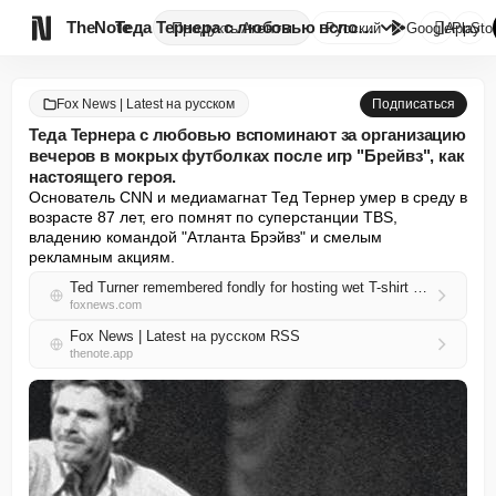

TheNote
Теда Тернера с любовью вспомин...
Продукты
Агенты
Русский
GooglePlay
AppSto
Fox News | Latest на русском
Подписаться
Теда Тернера с любовью вспоминают за организацию
вечеров в мокрых футболках после игр "Брейвз", как
настоящего героя.
Основатель CNN и медиамагнат Тед Тернер умер в среду в 
возрасте 87 лет, его помнят по суперстанции TBS, 
владению командой "Атланта Брэйвз" и смелым 
рекламным акциям.
Ted Turner remembered fondly for hosting wet T-shirt college nights after Braves games, like a true hero
foxnews.com
Fox News | Latest на русском RSS
thenote.app