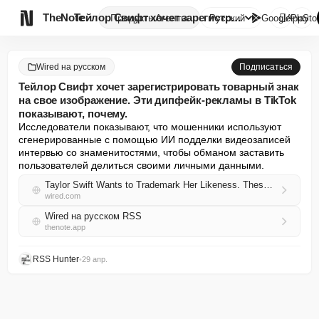

TheNote
Тейлор Свифт хочет зарегистрир...
Продукты
Агенты
Русский
GooglePlay
AppSto
Wired на русском
Подписаться
Тейлор Свифт хочет зарегистрировать товарный знак
на свое изображение. Эти дипфейк-рекламы в TikTok
показывают, почему.
Исследователи показывают, что мошенники используют 
сгенерированные с помощью ИИ подделки видеозаписей 
интервью со знаменитостями, чтобы обманом заставить 
пользователей делиться своими личными данными.
Taylor Swift Wants to Trademark Her Likeness. These TikTok Deepfake Ads Show Why
wired.com
Wired на русском RSS
thenote.app
RSS Hunter
•
29 апр.