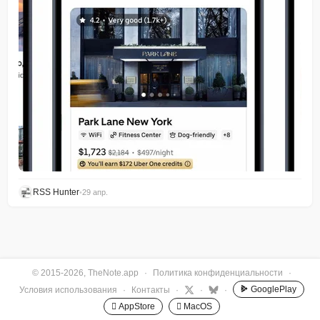
RSS Hunter
•
29 апр.
© 2015-2026, TheNote.app
·
Политика конфиденциальности
·
GooglePlay
Условия использования
·
Контакты
·
·
·
 AppStore
 MacOS