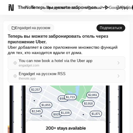

TheNote
Теперь вы можете забронировать...
Продукты
Агенты
Русский
GooglePlay
AppSto
Engadget на русском
Подписаться
Теперь вы можете забронировать отель через
приложение Uber.
Uber добавляет в свое приложение множество функций 
для тех, кто находится вдали от дома.
You can now book a hotel via the Uber app
engadget.com
Engadget на русском RSS
thenote.app