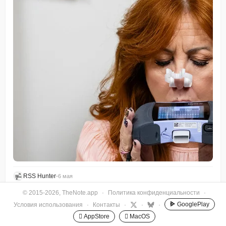
RSS Hunter
•
6 мая
© 2015-2026, TheNote.app
·
Политика конфиденциальности
·
GooglePlay
Условия использования
·
Контакты
·
·
·
 AppStore
 MacOS