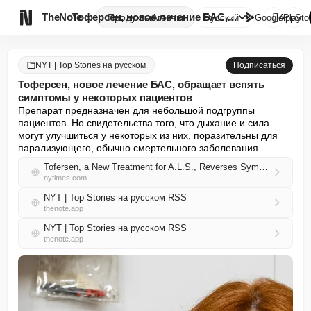

TheNote
Тоферсен, новое лечение БАС, о...
Продукты
Агенты
Русский
GooglePlay
AppSto
NYT | Top Stories на русском
Подписаться
Тоферсен, новое лечение БАС, обращает вспять
симптомы у некоторых пациентов
Препарат предназначен для небольшой подгруппы 
пациентов. Но свидетельства того, что дыхание и сила 
могут улучшиться у некоторых из них, поразительны для 
парализующего, обычно смертельного заболевания.
Tofersen, a New Treatment for A.L.S., Reverses Symptoms for Some
nytimes.com
NYT | Top Stories на русском RSS
thenote.app
NYT | Top Stories на русском RSS
thenote.app