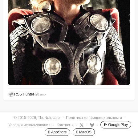
RSS Hunter
•
28 апр.
© 2015-2026, TheNote.app
·
Политика конфиденциальности
·
GooglePlay
Условия использования
·
Контакты
·
·
·
 AppStore
 MacOS