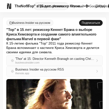

TheNote
"Тор" в 15 лет: режиссер Кенне...
Продукты
Агенты
Русский
GooglePlay
AppSto
Business Insider на русском
Подписаться
"Тор" в 15 лет: режиссер Кеннет Брана о выборе
Криса Хемсворта и создании самого влиятельного
фильма Marvel в первой фазе"
К 15-летию фильма "Тор" 2011 года режиссер Кеннет 
Брана вспоминает о кастинге Криса Хемсворта и делится 
своими идеями для сиквела.
'Thor' at 15: Director Kenneth Branagh on casting Chris Hemsworth and making Marvel's most influential Phase One movie
businessinsider.com
Business Insider на русском RSS
thenote.app