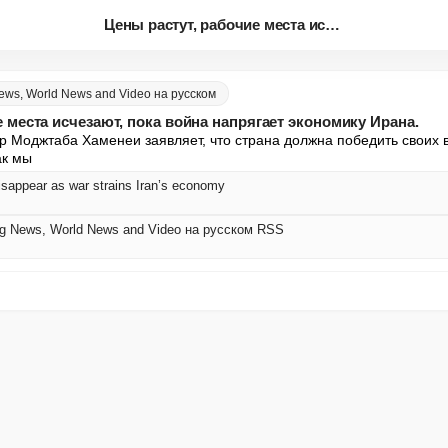
Цены растут, рабочие места исч...
News, World News and Video на русском
е места исчезают, пока война напрягает экономику Ирана.
 Моджтаба Хаменеи заявляет, что страна должна победить своих в
ак мы
disappear as war strains Iran’s economy
ing News, World News and Video на русском RSS