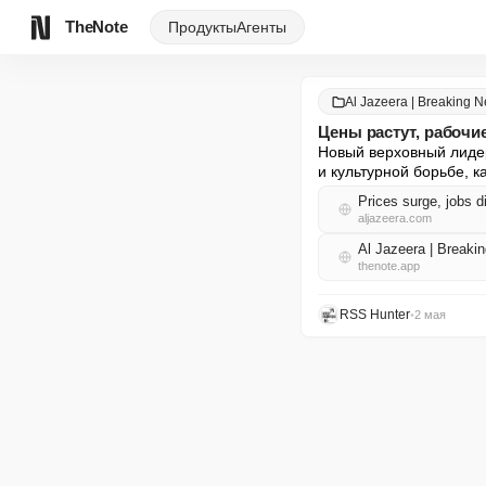
TheNote
Продукты
Агенты
Al Jazeera | Breaking 
Цены растут, рабочи
Новый верховный лидер
и культурной борьбе, к
Prices surge, jobs 
aljazeera.com
Al Jazeera | Break
thenote.app
RSS Hunter
•
2 мая