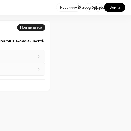

Русский
GooglePlay
AppStore
Войти
Подписаться
рагов в экономической 