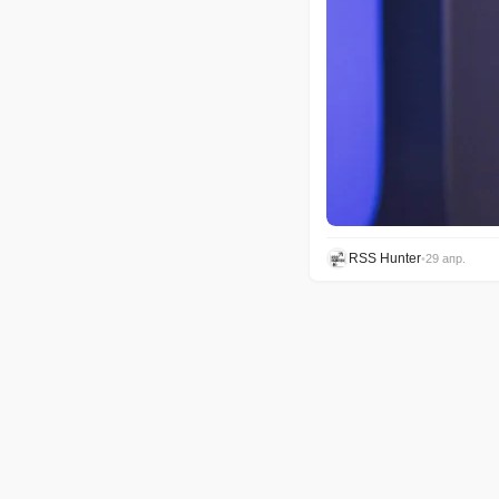
RSS Hunter
•
29 апр.