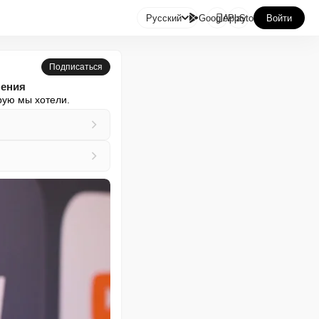

Русский
GooglePlay
AppStore
Войти
Подписаться
чения
рую мы хотели.