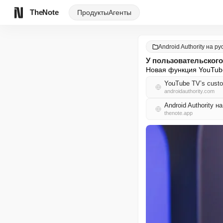
TheNote
Продукты
Агенты
Android Authority на ру
У пользовательского
Новая функция YouTube
YouTube TV’s custo
androidauthority.com
Android Authority 
thenote.app