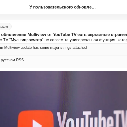
У пользовательского обновления...
сском
 обновления Multiview от YouTube TV есть серьезные ограни
 TV "Мультипросмотр" не совсем та универсальная функция, кото
m Multiview update has some major strings attached
на русском RSS