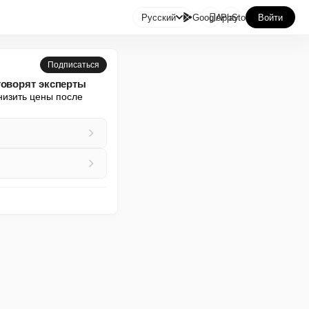

Русский
GooglePlay
AppStore
Войти
Подписаться
говорят эксперты
изить цены после 