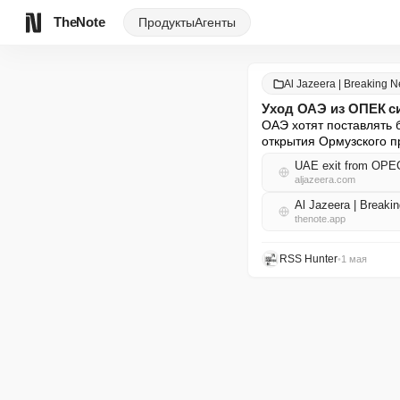
TheNote
Продукты
Агенты
Al Jazeera | Breaking 
Уход ОАЭ из ОПЕК си
ОАЭ хотят поставлять 
открытия Ормузского п
UAE exit from OPEC 
aljazeera.com
Al Jazeera | Break
thenote.app
RSS Hunter
•
1 мая