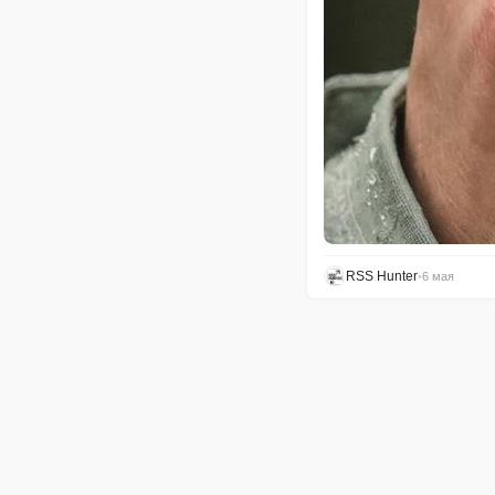
RSS Hunter
•
6 мая