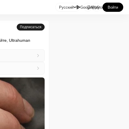

Русский
GooglePlay
AppStore
Войти
Подписаться
йте, Ultrahuman 