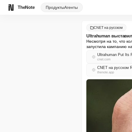
TheNote
Продукты
Агенты
CNET на русском
Ultrahuman выставила
Несмотря на то, что ко
запустила кампанию на 
Ultrahuman Put Its R
cnet.com
CNET на русском 
thenote.app