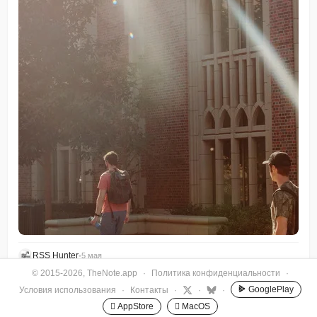
RSS Hunter
•
5 мая
© 2015-2026, TheNote.app
·
Политика конфиденциальности
·
GooglePlay
Условия использования
·
Контакты
·
·
·
 AppStore
 MacOS