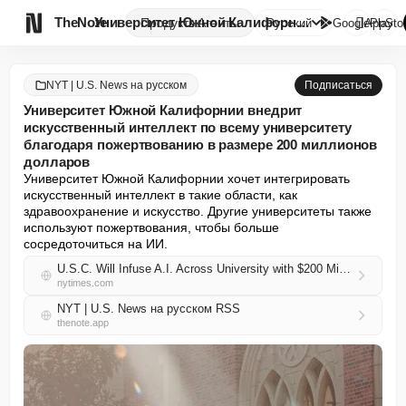

TheNote
Университет Южной Калифорнии в...
Продукты
Агенты
Русский
GooglePlay
AppSto
NYT | U.S. News на русском
Подписаться
Университет Южной Калифорнии внедрит
искусственный интеллект по всему университету
благодаря пожертвованию в размере 200 миллионов
долларов
Университет Южной Калифорнии хочет интегрировать 
искусственный интеллект в такие области, как 
здравоохранение и искусство. Другие университеты также 
используют пожертвования, чтобы больше 
сосредоточиться на ИИ.
U.S.C. Will Infuse A.I. Across University with $200 Million Donation
nytimes.com
NYT | U.S. News на русском RSS
thenote.app