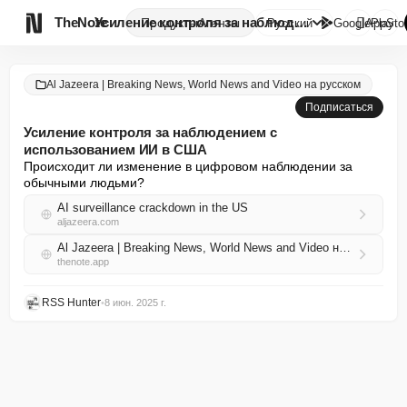

TheNote
Усиление контроля за наблюдени...
Продукты
Агенты
Русский
GooglePlay
AppSto
Al Jazeera | Breaking News, World News and Video на русском
Подписаться
Усиление контроля за наблюдением с
использованием ИИ в США
Происходит ли изменение в цифровом наблюдении за 
обычными людьми?
AI surveillance crackdown in the US
aljazeera.com
Al Jazeera | Breaking News, World News and Video на русском RSS
thenote.app
RSS Hunter
•
8 июн. 2025 г.