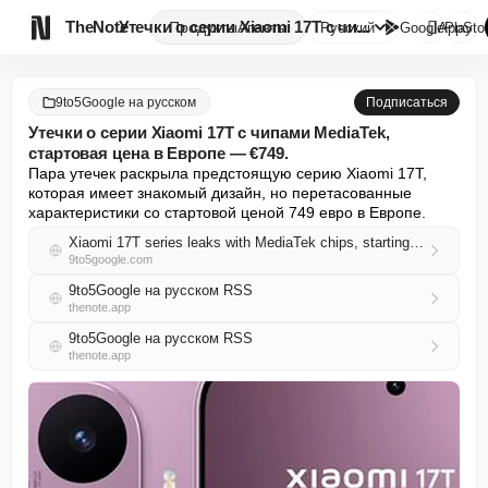

TheNote
Утечки о серии Xiaomi 17T с чи...
Продукты
Агенты
Русский
GooglePlay
AppSto
9to5Google на русском
Подписаться
Утечки о серии Xiaomi 17T с чипами MediaTek,
стартовая цена в Европе — €749.
Пара утечек раскрыла предстоящую серию Xiaomi 17T, 
которая имеет знакомый дизайн, но перетасованные 
характеристики со стартовой ценой 749 евро в Европе.
Xiaomi 17T series leaks with MediaTek chips, starting at €749 in Europe
9to5google.com
9to5Google на русском RSS
thenote.app
9to5Google на русском RSS
thenote.app