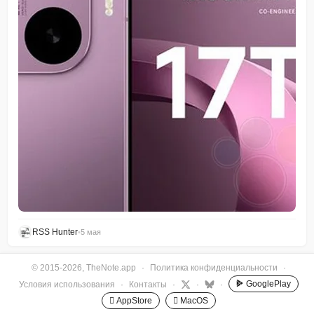
RSS Hunter
•
5 мая
© 2015-2026, TheNote.app
·
Политика конфиденциальности
·
GooglePlay
Условия использования
·
Контакты
·
·
·
 AppStore
 MacOS