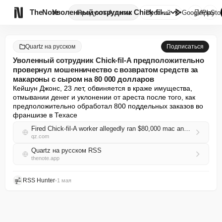

TheNote
Уволенный сотрудник Chick-fil-...
Продукты
Агенты
Русский
GooglePlay
AppSto
Quartz на русском
Подписаться
Уволенный сотрудник Chick-fil-A предположительно
провернул мошенничество с возвратом средств за
макароны с сыром на 80 000 долларов
Кейшун Джонс, 23 лет, обвиняется в краже имущества, 
отмывании денег и уклонении от ареста после того, как 
предположительно обработал 800 поддельных заказов во 
франшизе в Техасе
Fired Chick-fil-A worker allegedly ran $80,000 mac and cheese refund fraud
qz.com
Quartz на русском RSS
thenote.app
RSS Hunter
•
1 мая