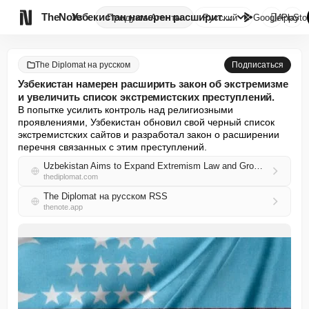

TheNote
Узбекистан намерен расширить з...
Продукты
Агенты
Русский
GooglePlay
AppSto
The Diplomat на русском
Подписаться
Узбекистан намерен расширить закон об экстремизме
и увеличить список экстремистских преступлений.
В попытке усилить контроль над религиозными 
проявлениями, Узбекистан обновил свой черный список 
экстремистских сайтов и разработал закон о расширении 
перечня связанных с этим преступлений.
Uzbekistan Aims to Expand Extremism Law and Grow List of Extremist Crimes
thediplomat.com
The Diplomat на русском RSS
thenote.app