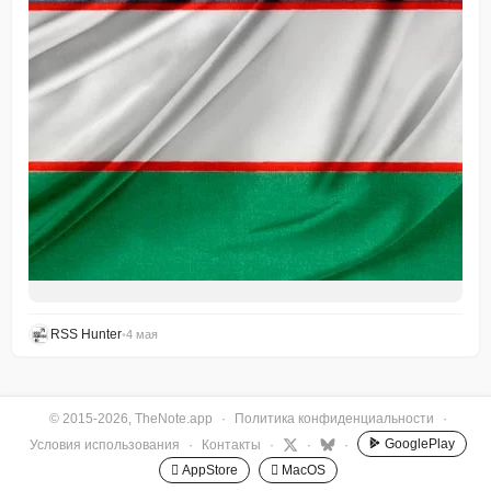
RSS Hunter
•
4 мая
© 2015-2026, TheNote.app
·
Политика конфиденциальности
·
GooglePlay
Условия использования
·
Контакты
·
·
·
 AppStore
 MacOS