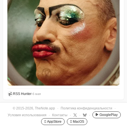
RSS Hunter
•
6 мая
© 2015-2026, TheNote.app
·
Политика конфиденциальности
·
GooglePlay
Условия использования
·
Контакты
·
·
·
 AppStore
 MacOS