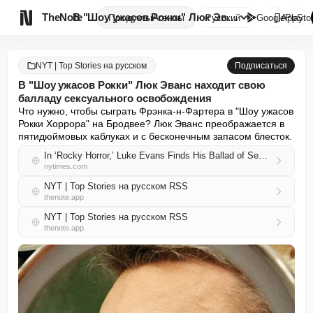

TheNote
В "Шоу ужасов Рокки" Люк Эванс...
Продукты
Агенты
Русский
GooglePlay
AppSto
NYT | Top Stories на русском
Подписаться
В "Шоу ужасов Рокки" Люк Эванс находит свою
балладу сексуального освобождения
Что нужно, чтобы сыграть Фрэнка-н-Фартера в "Шоу ужасов 
Рокки Хоррора" на Бродвее? Люк Эванс преображается в 
пятидюймовых каблуках и с бесконечным запасом блесток.
In ‘Rocky Horror,’ Luke Evans Finds His Ballad of Sexual Liberation
nytimes.com
NYT | Top Stories на русском RSS
thenote.app
NYT | Top Stories на русском RSS
thenote.app