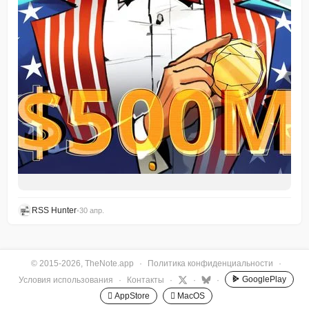
RSS Hunter
•
30 апр.
© 2015-2026, TheNote.app
·
Политика конфиденциальности
·
GooglePlay
Условия использования
·
Контакты
·
·
·
 AppStore
 MacOS