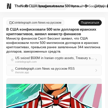

TheNote
В США конфисковали 500 млн дол...
Продукты
Агенты
Русский
GooglePlay
AppSto
Cointelegraph.com News на русском
Подписаться
В США конфисковали 500 млн долларов иранских
криптоактивов, заявил министр финансов
Министр финансов Скотт Бессент заявил, что США 
конфисковали почти 500 миллионов долларов в иранских 
криптоактивах, превысив ранее заявленные 344 миллиона 
долларов, замороженных средств.
US seized $500M in Iranian crypto assets, Treasury secretary says
cointelegraph.com
Cointelegraph.com News на русском RSS
thenote.app