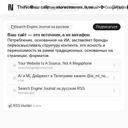

TheNote
Ваш сайт — это источник, а не ...
Продукты
Агенты
Русский
GooglePlay
AppSto
Search Engine Journal на русском
Подписаться
Ваш сайт — это источник, а не мегафон
Потребление, основанное на ИИ, заставляет бренды 
переосмысливать структуру контента, его ясность и 
переносимость за рамки традиционных, основанных на 
страницах, форматов.
Your Website Is A Source, Not A Megaphone
searchenginejournal.com
AI и ML Дайджест в Телеграмм канале @ai_ml_news_ru
t.me
Search Engine Journal на русском RSS
thenote.app
RSS Hunter
•
3 мая