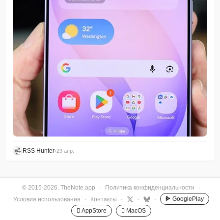
RSS Hunter
•
29 апр.
© 2015-2026, TheNote.app
·
Политика конфиденциальности
·
GooglePlay
Условия использования
·
Контакты
·
·
·
 AppStore
 MacOS