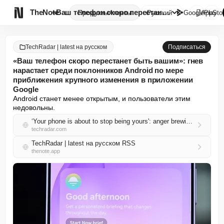

TheNote
«Ваш телефон скоро перестанет ...
Продукты
Агенты
Русский
GooglePlay
AppSto
TechRadar | latest на русском
Подписаться
«Ваш телефон скоро перестанет быть вашим»: гнев
нарастает среди поклонников Android по мере
приближения крупного изменения в приложении
Google
Android станет менее открытым, и пользователи этим 
недовольны.
‘Your phone is about to stop being yours': anger brewing among Android fans as major Google app change draws near
techradar.com
TechRadar | latest на русском RSS
thenote.app