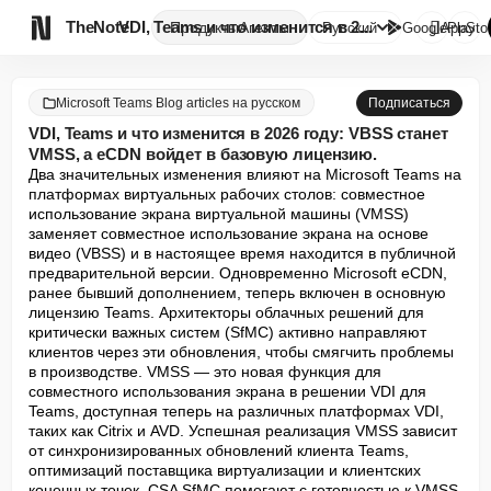

TheNote
VDI, Teams и что изменится в 2...
Продукты
Агенты
Русский
GooglePlay
AppSto
Microsoft Teams Blog articles на русском
Подписаться
VDI, Teams и что изменится в 2026 году: VBSS станет
VMSS, а eCDN войдет в базовую лицензию.
Два значительных изменения влияют на Microsoft Teams на 
платформах виртуальных рабочих столов: совместное 
использование экрана виртуальной машины (VMSS) 
заменяет совместное использование экрана на основе 
видео (VBSS) и в настоящее время находится в публичной 
предварительной версии. Одновременно Microsoft eCDN, 
ранее бывший дополнением, теперь включен в основную 
лицензию Teams. Архитекторы облачных решений для 
критически важных систем (SfMC) активно направляют 
клиентов через эти обновления, чтобы смягчить проблемы 
в производстве. VMSS — это новая функция для 
совместного использования экрана в решении VDI для 
Teams, доступная теперь на различных платформах VDI, 
таких как Citrix и AVD. Успешная реализация VMSS зависит 
от синхронизированных обновлений клиента Teams, 
оптимизаций поставщика виртуализации и клиентских 
конечных точек. CSA SfMC помогают с готовностью к VMSS, 