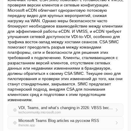
проверяя версии клиентов и сетевые конфигурации. 
Microsoft eCDN облегчает одноранговую потоковую 
передачу видео для крупных мероприятий, снижая 
нагрузку на WAN. Однако меры безопасности часто 
блокируют необходимое взаимодействие между клиентами 
для эффективной работы eCDN. И VMSS, и eCDN требуют 
улучшения сетевой доступности VDI-to-VDI, особенно для 
трафика восток-запад между хостами сеансов. CSA SfMC 
помогают преодолеть разрыв между командами 
платформы, сети и безопасности для решения этих 
требований к подключению. Клиенты, сталкивающиеся с 
разрастанием версий клиентов, отсутствием сетевых 
данных или недавними изменениями в брандмауэре, 
должны обратиться к своему CSA SfMC. Текущее окно для 
пилотирования и проверки этих изменений до того, как они 
станут стандартными, закрывается. SfMC предлагает 
партнерский подход, внедряя CSA для понимания 
клиентских сред и подготовки к этим предстоящим 
изменениям.
VDI, Teams, and what’s changing in 2026: VBSS becomes VMSS, and eCDN lands in the core license
techcommunity.microsoft.com
Microsoft Teams Blog articles на русском RSS
thenote.app