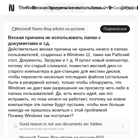

TheNote
Веская причина не использовать...
Продукты
Агенты
Русский
GooglePlay
AppSto
Microsoft Teams Blog articles на русском
Подписаться
Веская причина не использовать папки с
документами и т.д.
Действительно веская причина не хранить ничего в папках 
пользователей, созданных в Windows 11, таких как Рабочий 
стол, Документы, Загрузки и т. д. Я купил новый компьютер, 
потому что старый сломался, поместил жесткий диск со 
старого компьютера в док-станцию для жестких дисков, 
чтобы перенести несколько последних файлов (остальные 
были в резервной копии), только чтобы обнаружить, что 
Windows не дает вам разрешения на просмотр чего-либо в 
папках пользователей. Да, есть много идей, как это 
исправить, но пока ничего не работает, поэтому на новом 
компьютере эти папки будут пустыми, чтобы мне больше 
никогда не пришлось возиться с этой проблемой.

Почему Windows так поступает?
Good reason to not use documents etc folders
techcommunity.microsoft.com
Microsoft Teams Blog articles на русском RSS