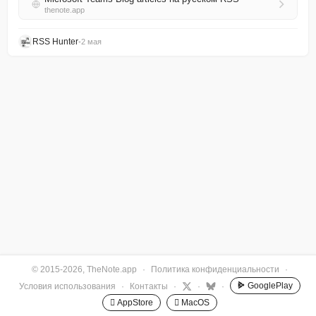
thenote.app
RSS Hunter
•
2 мая
© 2015-2026, TheNote.app
·
Политика конфиденциальности
·
GooglePlay
Условия использования
·
Контакты
·
·
·
 AppStore
 MacOS