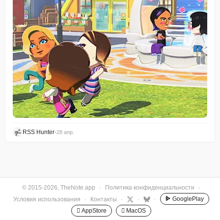
RSS Hunter
•
28 апр.
© 2015-2026, TheNote.app
·
Политика конфиденциальности
·
GooglePlay
Условия использования
·
Контакты
·
·
·
 AppStore
 MacOS