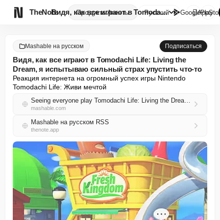

TheNote
Видя, как все играют в Tomodac...
Продукты
Агенты
Русский
GooglePlay
AppSto
Mashable на русском
Подписаться
Видя, как все играют в Tomodachi Life: Living the
Dream, я испытываю сильный страх упустить что-то
Реакция интернета на огромный успех игры Nintendo 
Tomodachi Life: Живи мечтой
Seeing everyone play Tomodachi Life: Living the Dream is giving me serious FOMO
mashable.com
Mashable на русском RSS
thenote.app