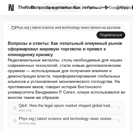

TheNote
Вопросы и ответы: Как легальны...
Продукты
Агенты
Русский
GooglePlay
AppSto
Phys.org | latest science and technology news stories на русском
Подписаться
Вопросы и ответы: Как легальный опиумный рынок
сформировал мировую торговлю и привел к
опиоидному кризису
Редкоземельные металлы, столь необходимые для наших 
современных технологий, стали новым дипломатическим 
оружием — используемым для получения влияния и 
демонстрации власти, переформатирования глобальных 
альянсов и установления экономического господства. На 
протяжении веков, говорит историк Бостонского 
университета Бенджамин Р. Сигел, опиум использовался во 
многом таким же образом.
Q&A: How the legal opium market shaped global trade—and led to an opioid crisis
phys.org
Phys.org | latest science and technology news stories на русском RSS
thenote.app