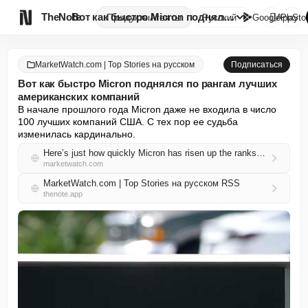

TheNote
Вот как быстро Micron поднялся...
Продукты
Агенты
Русский
GooglePlay
AppSto
MarketWatch.com | Top Stories на русском
Подписаться
Вот как быстро Micron поднялся по рангам лучших
американских компаний
В начале прошлого года Micron даже не входила в число 
100 лучших компаний США. С тех пор ее судьба 
изменилась кардинально.
Here’s just how quickly Micron has risen up the ranks of the top U.S companies
marketwatch.com
MarketWatch.com | Top Stories на русском RSS
thenote.app