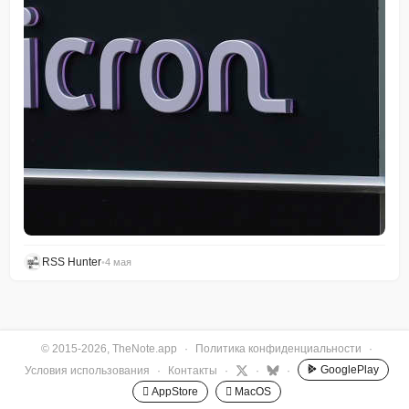
RSS Hunter
•
4 мая
© 2015-2026, TheNote.app
·
Политика конфиденциальности
·
GooglePlay
Условия использования
·
Контакты
·
·
·
 AppStore
 MacOS