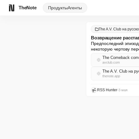
TheNote
Продукты
Агенты
The A.V. Club на русск
Возвращение расста
Предпоследний эпизод 
некоторую чертову пер
The Comeback comes 
avclub.com
The A.V. Club на р
thenote.app
RSS Hunter
•
3 мая