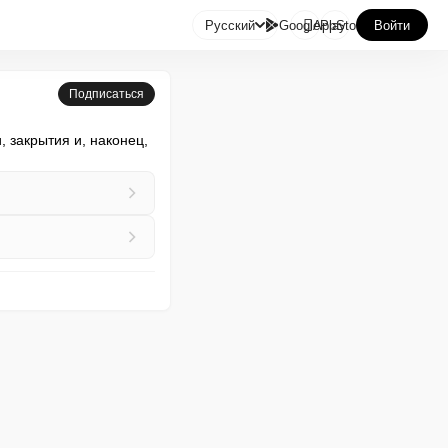

Русский
GooglePlay
AppStore
Войти
Подписаться
закрытия и, наконец, 