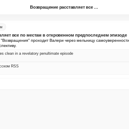
Возвращение расставляет все по...
ом
вляет все по местам в откровенном предпоследнем эпизоде
"Возвращения" проходит Валери через мельницу самоуверенности, 
спективу.
clean in a revelatory penultimate episode
усском RSS