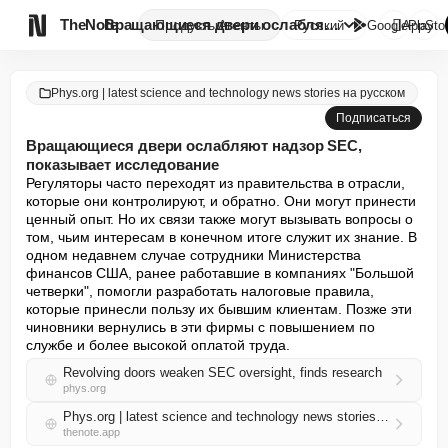

TheNote
Вращающиеся двери ослабляют на...
Продукты
Агенты
Русский
GooglePlay
AppSto
Phys.org | latest science and technology news stories на русском
Подписаться
Вращающиеся двери ослабляют надзор SEC,
показывает исследование
Регуляторы часто переходят из правительства в отрасли, 
которые они контролируют, и обратно. Они могут принести 
ценный опыт. Но их связи также могут вызывать вопросы о 
том, чьим интересам в конечном итоге служит их знание. В 
одном недавнем случае сотрудники Министерства 
финансов США, ранее работавшие в компаниях "Большой 
четверки", помогли разработать налоговые правила, 
которые принесли пользу их бывшим клиентам. Позже эти 
чиновники вернулись в эти фирмы с повышением по 
службе и более высокой оплатой труда.
Revolving doors weaken SEC oversight, finds research
phys.org
Phys.org | latest science and technology news stories на русском RSS
thenote.app