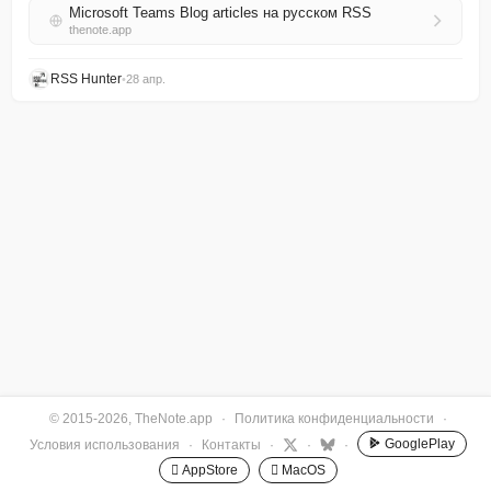
Microsoft Teams Blog articles на русском RSS
thenote.app
RSS Hunter
•
28 апр.
© 2015-2026, TheNote.app
·
Политика конфиденциальности
·
GooglePlay
Условия использования
·
Контакты
·
·
·
 AppStore
 MacOS