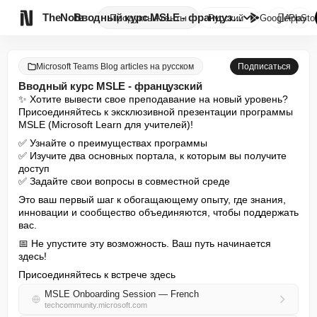

TheNote
Вводный курс MSLE - французски...
Продукты
Агенты
Русский
GooglePlay
AppSto
Microsoft Teams Blog articles на русском
Подписаться
Вводный курс MSLE - французский
✨ Хотите вывести свое преподавание на новый уровень? 
Присоединяйтесь к эксклюзивной презентации программы 
MSLE (Microsoft Learn для учителей)!
✅ Узнайте о преимуществах программы

✅ Изучите два основных портала, к которым вы получите 
доступ

✅ Задайте свои вопросы в совместной среде
Это ваш первый шаг к обогащающему опыту, где знания, 
инновации и сообщество объединяются, чтобы поддержать 
вас.
📅 Не упустите эту возможность. Ваш путь начинается 
здесь!
Присоединяйтесь к встрече здесь
MSLE Onboarding Session — French
techcommunity.microsoft.com