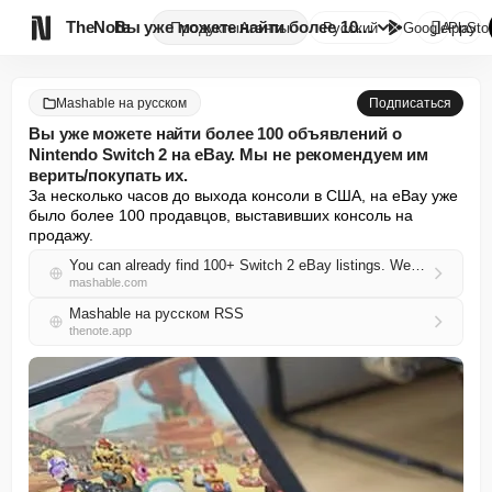

TheNote
Вы уже можете найти более 100 ...
Продукты
Агенты
Русский
GooglePlay
AppSto
Mashable на русском
Подписаться
Вы уже можете найти более 100 объявлений о
Nintendo Switch 2 на eBay. Мы не рекомендуем им
верить/покупать их.
За несколько часов до выхода консоли в США, на eBay уже 
было более 100 продавцов, выставивших консоль на 
продажу.
You can already find 100+ Switch 2 eBay listings. We dont recommend them.
mashable.com
Mashable на русском RSS
thenote.app