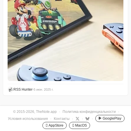
RSS Hunter
•
5 июн. 2025 г.
© 2015-2026, TheNote.app
·
Политика конфиденциальности
·
GooglePlay
Условия использования
·
Контакты
·
·
·
 AppStore
 MacOS