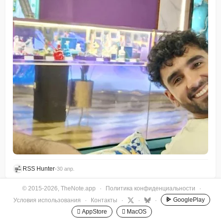
RSS Hunter
•
30 апр.
© 2015-2026, TheNote.app
·
Политика конфиденциальности
·
GooglePlay
Условия использования
·
Контакты
·
·
·
 AppStore
 MacOS