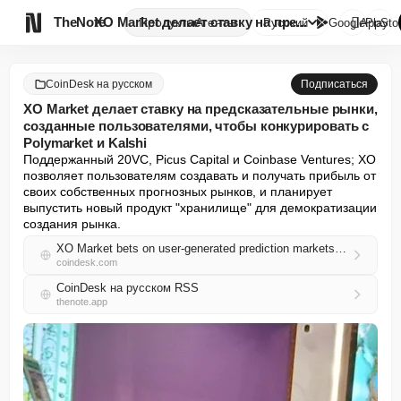

TheNote
XO Market делает ставку на пре...
Продукты
Агенты
Русский
GooglePlay
AppSto
CoinDesk на русском
Подписаться
XO Market делает ставку на предсказательные рынки,
созданные пользователями, чтобы конкурировать с
Polymarket и Kalshi
Поддержанный 20VC, Picus Capital и Coinbase Ventures; XO 
позволяет пользователям создавать и получать прибыль от 
своих собственных прогнозных рынков, и планирует 
выпустить новый продукт "хранилище" для демократизации 
создания рынка.
XO Market bets on user-generated prediction markets to rival Polymarket and Kalshi
coindesk.com
CoinDesk на русском RSS
thenote.app