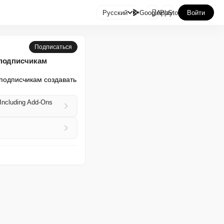

Русский
GooglePlay
AppStore
Войти
Подписаться
 подписчикам
подписчикам создавать 
 Including Add-Ons