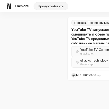
TheNote
Продукты
Агенты
gHacks Technology Ne
YouTube TV запуска
смешивать любые пр
YouTube TV представил
собственные макеты ра
YouTube TV Customiz
ghacks.net
gHacks Technology
thenote.app
RSS Hunter
•
30 апр.