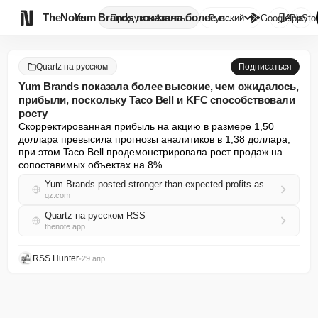

TheNote
Yum Brands показала более высо...
Продукты
Агенты
Русский
GooglePlay
AppSto
Quartz на русском
Подписаться
Yum Brands показала более высокие, чем ожидалось,
прибыли, поскольку Taco Bell и KFC способствовали
росту
Скорректированная прибыль на акцию в размере 1,50 
доллара превысила прогнозы аналитиков в 1,38 доллара, 
при этом Taco Bell продемонстрировала рост продаж на 
сопоставимых объектах на 8%.
Yum Brands posted stronger-than-expected profits as Taco Bell and KFC drove growth
qz.com
Quartz на русском RSS
thenote.app
RSS Hunter
•
29 апр.