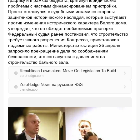
графику и в рамках бюджета, критикуя юридические 
проблемы с частным финансированием пристройки. 
Проект столкнулся с судебными исками со стороны 
защитников исторического наследия, которые выступают 
против изменения исторического характера Белого дома, 
утверждая, что он обходит необходимые проверки. 
Федеральный судья ранее постановил, что строительство 
требует явного разрешения Конгресса, приостановив 
надземные работы. Министерство юстиции 26 апреля 
запросило прекращение дела по соображениям 
безопасности, что согласуется с давлением на 
строительство бального зала.
Republican Lawmakers Move On Legislation To Build And Fund Trump's $400 Million Ballroom
zerohedge.com
ZeroHedge News на русском RSS
thenote.app