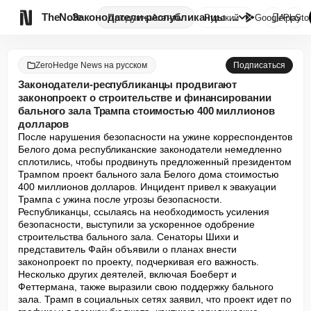

TheNote
Законодатели-республиканцы про...
Продукты
Агенты
Русский
GooglePlay
AppSto
ZeroHedge News на русском
Подписаться
Законодатели-республиканцы продвигают
законопроект о строительстве и финансировании
бального зала Трампа стоимостью 400 миллионов
долларов
После нарушения безопасности на ужине корреспондентов 
Белого дома республиканские законодатели немедленно 
сплотились, чтобы продвинуть предложенный президентом 
Трампом проект бального зала Белого дома стоимостью 
400 миллионов долларов. Инцидент привел к эвакуации 
Трампа с ужина после угрозы безопасности. 
Республиканцы, ссылаясь на необходимость усиления 
безопасности, выступили за ускоренное одобрение 
строительства бального зала. Сенаторы Шихи и 
представитель Файн объявили о планах внести 
законопроект по проекту, подчеркивая его важность. 
Несколько других деятелей, включая Боеберт и 
Феттермана, также выразили свою поддержку бального 
зала. Трамп в социальных сетях заявил, что проект идет по 