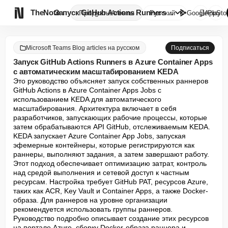

TheNote
Запуск GitHub Actions Runners ...
Продукты
Агенты
Русский
GooglePlay
AppSto
Microsoft Teams Blog articles на русском
Подписаться
Запуск GitHub Actions Runners в Azure Container Apps
с автоматическим масштабированием KEDA
Это руководство объясняет запуск собственных раннеров 
GitHub Actions в Azure Container Apps Jobs с 
использованием KEDA для автоматического 
масштабирования. Архитектура включает в себя 
разработчиков, запускающих рабочие процессы, которые 
затем обрабатываются API GitHub, отслеживаемым KEDA. 
KEDA запускает Azure Container App Jobs, запуская 
эфемерные контейнеры, которые регистрируются как 
раннеры, выполняют задания, а затем завершают работу. 
Этот подход обеспечивает оптимизацию затрат, контроль 
над средой выполнения и сетевой доступ к частным 
ресурсам. Настройка требует GitHub PAT, ресурсов Azure, 
таких как ACR, Key Vault и Container Apps, а также Docker-
образа. Для раннеров на уровне организации 
рекомендуется использовать группы раннеров. 
Руководство подробно описывает создание этих ресурсов 
на портале Azure, сборку Docker-образа раннера и 