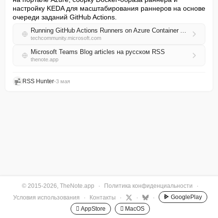
настройку KEDA для масштабирования раннеров на основе 
очереди заданий GitHub Actions.
Running GitHub Actions Runners on Azure Container Apps with KEDA Autoscaling
techcommunity.microsoft.com
Microsoft Teams Blog articles на русском RSS
thenote.app
RSS Hunter
•
3 мая
© 2015-2026, TheNote.app
·
Политика конфиденциальности
·
GooglePlay
Условия использования
·
Контакты
·
·
·
 AppStore
 MacOS