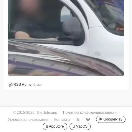
RSS Hunter
•
1 мая
© 2015-2026, TheNote.app
·
Политика конфиденциальности
·
GooglePlay
Условия использования
·
Контакты
·
·
·
 AppStore
 MacOS