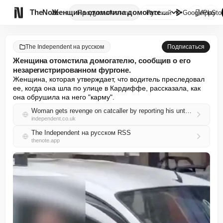

TheNote
Женщина отомстила домогателю, ...
Продукты
Агенты
Русский
GooglePlay
AppSto
The Independent на русском
Подписаться
Женщина отомстила домогателю, сообщив о его
незарегистрированном фургоне.
Женщина, которая утверждает, что водитель преследовал 
ее, когда она шла по улице в Кардиффе, рассказала, как 
она обрушила на него "карму".
Woman gets revenge on catcaller by reporting his untaxed van
independent.co.uk
The Independent на русском RSS
thenote.app