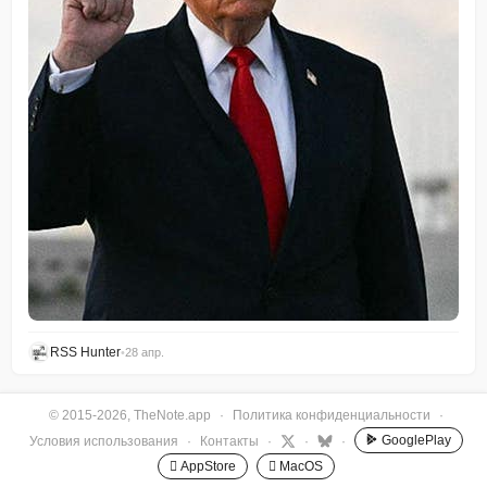
RSS Hunter
•
28 апр.
© 2015-2026, TheNote.app
·
Политика конфиденциальности
·
GooglePlay
Условия использования
·
Контакты
·
·
·
 AppStore
 MacOS