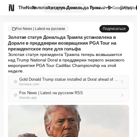

TheNote
Золотая статуя Дональда Трампа...
Продукты
Агенты
Русский
GooglePlay
AppSto
Fox News | Latest на русском
Подписаться
Золотая статуя Дональда Трампа установлена в
Дорале в преддверии возвращения PGA Tour на
президентское поле для гольфа
Золотая статуя президента Трампа теперь возвышается 
над Trump National Doral в преддверии первого знакового 
мероприятия PGA Tour Cadillac Championship на этой 
неделе.
Gold Donald Trump statue installed at Doral ahead of PGA Tour's return to president's golf course
foxnews.com
Fox News | Latest на русском RSS
thenote.app