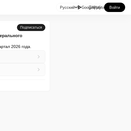

Русский
GooglePlay
AppStore
Войти
Подписаться
нерального
ртал 2026 года.