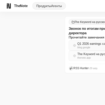
TheNote
Продукты
Агенты
The Keyword на русск
Звонок по итогам пр
директора
Прочитайте замечания 
Q1 2026 earnings c
blog.google
The Keyword на ру
thenote.app
RSS Hunter
•
29 апр.