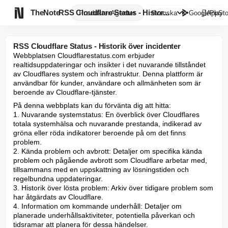

TheNote
RSS Cloudflare Status - Histor...
Produkter
Agenter
Svenska
GooglePlay
AppSto
RSS Cloudflare Status - Historik över incidenter
Webbplatsen Cloudflarestatus.com erbjuder 
realtidsuppdateringar och insikter i det nuvarande tillståndet 
av Cloudflares system och infrastruktur. Denna plattform är 
användbar för kunder, användare och allmänheten som är 
beroende av Cloudflare-tjänster.
På denna webbplats kan du förvänta dig att hitta:

1. Nuvarande systemstatus: En överblick över Cloudflares 
totala systemhälsa och nuvarande prestanda, indikerad av 
gröna eller röda indikatorer beroende på om det finns 
problem.

2. Kända problem och avbrott: Detaljer om specifika kända 
problem och pågående avbrott som Cloudflare arbetar med, 
tillsammans med en uppskattning av lösningstiden och 
regelbundna uppdateringar.

3. Historik över lösta problem: Arkiv över tidigare problem som 
har åtgärdats av Cloudflare.

4. Information om kommande underhåll: Detaljer om 
planerade underhållsaktiviteter, potentiella påverkan och 
tidsramar att planera för dessa händelser.
