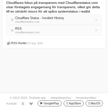
Cloudflares fokus på transparens med Cloudflarestatus.com 
visar företagets engagemang för transparens, vilket gör detta 
till en utmärkt resurs för att spåra systemstatus i realtid.
Cloudflare Status - Incident History
cloudflarestatus.com
RSS
cloudflarestatus.com
RSS Hunter
•
23 aug. 2024
© 2015-2026, TheNote.app
·
Integritetspolicy
·
Användarvillkor
·
GooglePlay
 AppStore
 MacOS
Kontakt
·
·
·