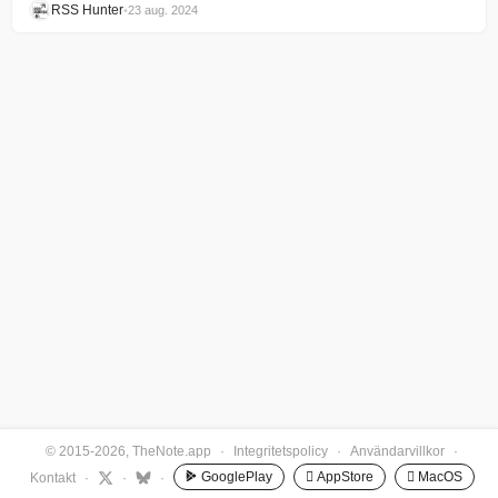
RSS Hunter
•
23 aug. 2024
© 2015-2026, TheNote.app
·
Integritetspolicy
·
Användarvillkor
·
GooglePlay
 AppStore
 MacOS
Kontakt
·
·
·