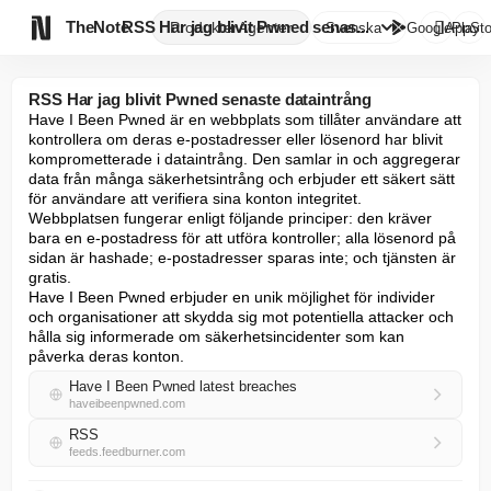

TheNote
RSS Har jag blivit Pwned senas...
Produkter
Agenter
Svenska
GooglePlay
AppSto
RSS Har jag blivit Pwned senaste dataintrång
Have I Been Pwned är en webbplats som tillåter användare att 
kontrollera om deras e-postadresser eller lösenord har blivit 
komprometterade i dataintrång. Den samlar in och aggregerar 
data från många säkerhetsintrång och erbjuder ett säkert sätt 
för användare att verifiera sina konton integritet.

Webbplatsen fungerar enligt följande principer: den kräver 
bara en e-postadress för att utföra kontroller; alla lösenord på 
sidan är hashade; e-postadresser sparas inte; och tjänsten är 
gratis.

Have I Been Pwned erbjuder en unik möjlighet för individer 
och organisationer att skydda sig mot potentiella attacker och 
hålla sig informerade om säkerhetsincidenter som kan 
påverka deras konton.
Have I Been Pwned latest breaches
haveibeenpwned.com
RSS
feeds.feedburner.com