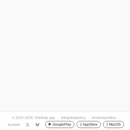
© 2015-2026, TheNote.app
·
Integritetspolicy
·
Användarvillkor
·
GooglePlay
 AppStore
 MacOS
Kontakt
·
·
·