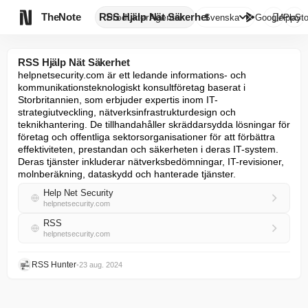

TheNote
RSS Hjälp Nät Säkerhet
Produkter
Agenter
Svenska
GooglePlay
AppSto
RSS Hjälp Nät Säkerhet
helpnetsecurity.com är ett ledande informations- och 
kommunikationsteknologiskt konsultföretag baserat i 
Storbritannien, som erbjuder expertis inom IT-
strategiutveckling, nätverksinfrastrukturdesign och 
teknikhantering. De tillhandahåller skräddarsydda lösningar för 
företag och offentliga sektorsorganisationer för att förbättra 
effektiviteten, prestandan och säkerheten i deras IT-system. 
Deras tjänster inkluderar nätverksbedömningar, IT-revisioner, 
molnberäkning, dataskydd och hanterade tjänster.
Help Net Security
helpnetsecurity.com
RSS
helpnetsecurity.com
RSS Hunter
•
23 aug. 2024