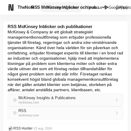

TheNote
RSS McKinsey Inblicker och pub...
Produkter
Agenter
Svenska
GooglePlay
AppSto
RSS McKinsey Inblicker och publikationer
McKinsey & Company är ett globalt strategiskt 
managementkonsultföretag som erbjuder professionella 
tjänster till företag, regeringar och andra icke-vinstdrivande 
organisationer. Känd över hela världen för sin påverkan och 
omfattning, erbjuder företaget expertis till klienter i en bred rad 
av industrier och organisationer, hjälp med att implementera 
lösningar på problem som klienterna möter och söker extra 
värde utöver det som ett företag redan tillhandahåller för 
något givet problem som det står inför. Företaget rankas 
konsekvent högst bland globala managementkonsultföretag 
när det gäller antalet klienter som betjänas, storleken på 
affärer, antalet anställda partners, klientbasen, etc.
McKinsey Insights & Publications
mckinsey.com
RSS
mckinsey.com
RSS Hunter
•
23 aug. 2024