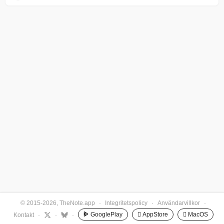
© 2015-2026, TheNote.app
·
Integritetspolicy
·
Användarvillkor
·
GooglePlay
 AppStore
 MacOS
Kontakt
·
·
·