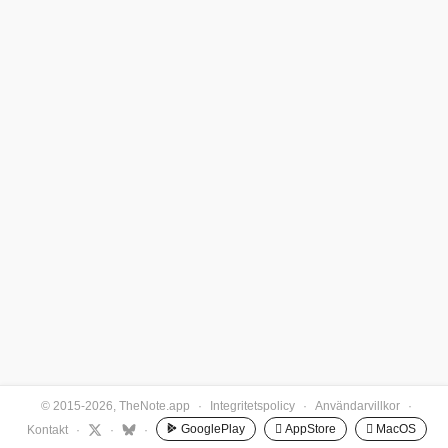
© 2015-2026, TheNote.app
·
Integritetspolicy
·
Användarvillkor
·
GooglePlay
 AppStore
 MacOS
Kontakt
·
·
·