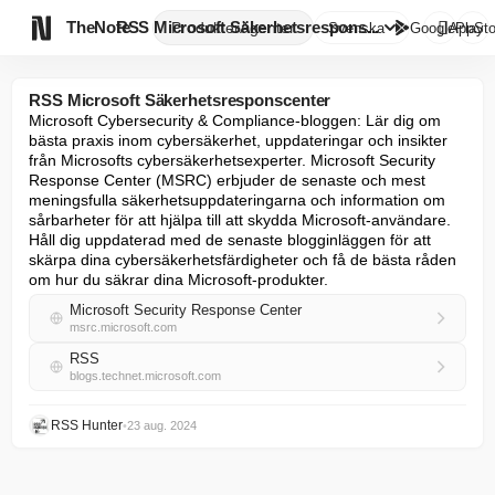

TheNote
RSS Microsoft Säkerhetsrespons...
Produkter
Agenter
Svenska
GooglePlay
AppSto
RSS Microsoft Säkerhetsresponscenter
Microsoft Cybersecurity & Compliance-bloggen: Lär dig om 
bästa praxis inom cybersäkerhet, uppdateringar och insikter 
från Microsofts cybersäkerhetsexperter. Microsoft Security 
Response Center (MSRC) erbjuder de senaste och mest 
meningsfulla säkerhetsuppdateringarna och information om 
sårbarheter för att hjälpa till att skydda Microsoft-användare. 
Håll dig uppdaterad med de senaste blogginläggen för att 
skärpa dina cybersäkerhetsfärdigheter och få de bästa råden 
om hur du säkrar dina Microsoft-produkter.
Microsoft Security Response Center
msrc.microsoft.com
RSS
blogs.technet.microsoft.com
RSS Hunter
•
23 aug. 2024