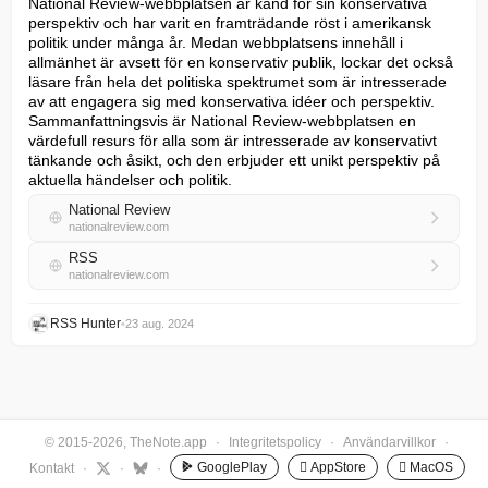
National Review-webbplatsen är känd för sin konservativa 
perspektiv och har varit en framträdande röst i amerikansk 
politik under många år. Medan webbplatsens innehåll i 
allmänhet är avsett för en konservativ publik, lockar det också 
läsare från hela det politiska spektrumet som är intresserade 
av att engagera sig med konservativa idéer och perspektiv.

Sammanfattningsvis är National Review-webbplatsen en 
värdefull resurs för alla som är intresserade av konservativt 
tänkande och åsikt, och den erbjuder ett unikt perspektiv på 
aktuella händelser och politik.
National Review
nationalreview.com
RSS
nationalreview.com
RSS Hunter
•
23 aug. 2024
© 2015-2026, TheNote.app
·
Integritetspolicy
·
Användarvillkor
·
GooglePlay
 AppStore
 MacOS
Kontakt
·
·
·