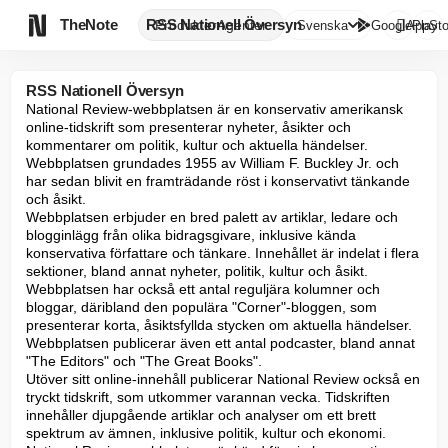

TheNote
RSS Nationell Översyn
Produkter
Agenter
Svenska
GooglePlay
AppSto
RSS Nationell Översyn
National Review-webbplatsen är en konservativ amerikansk 
online-tidskrift som presenterar nyheter, åsikter och 
kommentarer om politik, kultur och aktuella händelser. 
Webbplatsen grundades 1955 av William F. Buckley Jr. och 
har sedan blivit en framträdande röst i konservativt tänkande 
och åsikt.

Webbplatsen erbjuder en bred palett av artiklar, ledare och 
blogginlägg från olika bidragsgivare, inklusive kända 
konservativa författare och tänkare. Innehållet är indelat i flera 
sektioner, bland annat nyheter, politik, kultur och åsikt.

Webbplatsen har också ett antal reguljära kolumner och 
bloggar, däribland den populära "Corner"-bloggen, som 
presenterar korta, åsiktsfyllda stycken om aktuella händelser. 
Webbplatsen publicerar även ett antal podcaster, bland annat 
"The Editors" och "The Great Books".

Utöver sitt online-innehåll publicerar National Review också en 
tryckt tidskrift, som utkommer varannan vecka. Tidskriften 
innehåller djupgående artiklar och analyser om ett brett 
spektrum av ämnen, inklusive politik, kultur och ekonomi.
