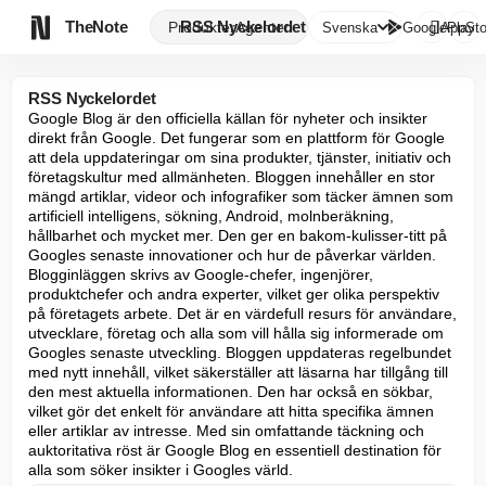

TheNote
RSS Nyckelordet
Produkter
Agenter
Svenska
GooglePlay
AppSto
RSS Nyckelordet
Google Blog är den officiella källan för nyheter och insikter 
direkt från Google. Det fungerar som en plattform för Google 
att dela uppdateringar om sina produkter, tjänster, initiativ och 
företagskultur med allmänheten. Bloggen innehåller en stor 
mängd artiklar, videor och infografiker som täcker ämnen som 
artificiell intelligens, sökning, Android, molnberäkning, 
hållbarhet och mycket mer. Den ger en bakom-kulisser-titt på 
Googles senaste innovationer och hur de påverkar världen. 
Blogginläggen skrivs av Google-chefer, ingenjörer, 
produktchefer och andra experter, vilket ger olika perspektiv 
på företagets arbete. Det är en värdefull resurs för användare, 
utvecklare, företag och alla som vill hålla sig informerade om 
Googles senaste utveckling. Bloggen uppdateras regelbundet 
med nytt innehåll, vilket säkerställer att läsarna har tillgång till 
den mest aktuella informationen. Den har också en sökbar, 
vilket gör det enkelt för användare att hitta specifika ämnen 
eller artiklar av intresse. Med sin omfattande täckning och 
auktoritativa röst är Google Blog en essentiell destination för 
alla som söker insikter i Googles värld.