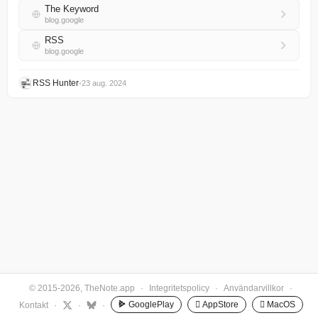
The Keyword
blog.google
RSS
blog.google
RSS Hunter
•
23 aug. 2024
© 2015-2026, TheNote.app
·
Integritetspolicy
·
Användarvillkor
·
GooglePlay
 AppStore
 MacOS
Kontakt
·
·
·